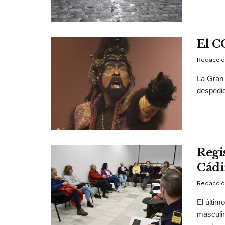
El C
Redacció
La Gran 
despedi
Regi
Cádi
Redacció
El últim
masculin