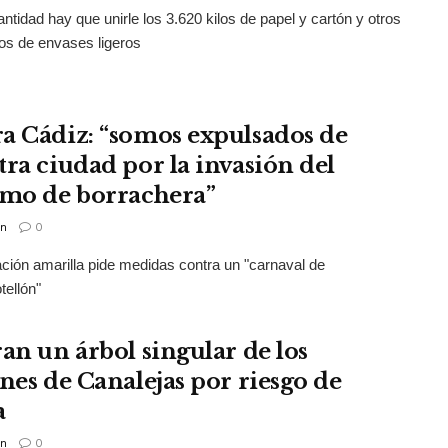
antidad hay que unirle los 3.620 kilos de papel y cartón y otros
los de envases ligeros
a Cádiz: “somos expulsados de
tra ciudad por la invasión del
smo de borrachera”
n
0
ción amarilla pide medidas contra un "carnaval de
ellón"
ran un árbol singular de los
ines de Canalejas por riesgo de
a
n
0