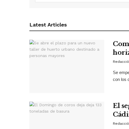
Latest Articles
Comi
hori
Redacció
Se empez
con los 
El s
Cádi
Redacció