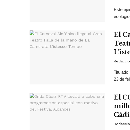
Este eje
ecológic
El C
Teat
L’is
Redacció
Titulado 
23 de feb
El C
mill
Cádi
Redacció