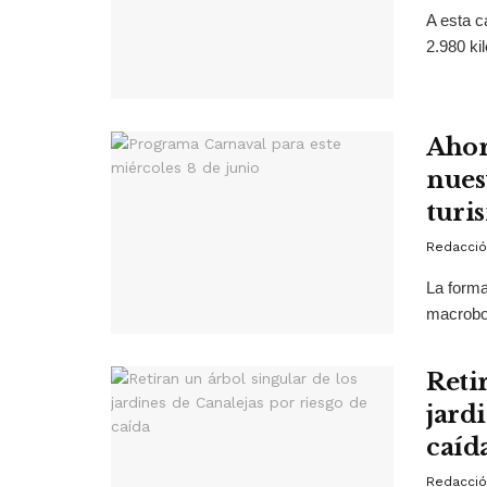
A esta c
2.980 ki
Ahor
nues
turi
Redacció
La forma
macrobot
Reti
jard
caíd
Redacció