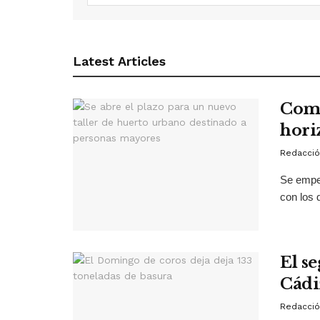
Latest Articles
Comi
hori
Redacció
Se empez
con los 
El s
Cádi
Redacció