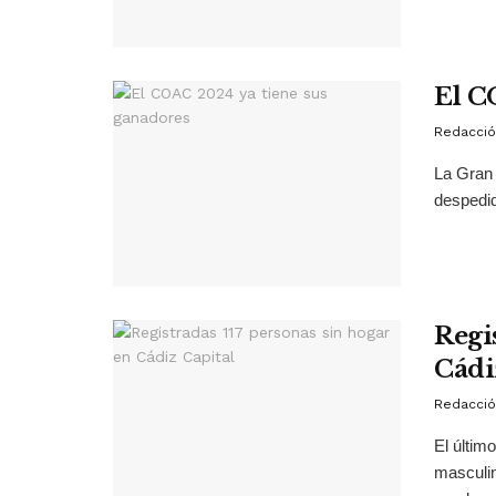
El C
Redacció
La Gran 
despedi
Regi
Cádi
Redacció
El últim
masculin