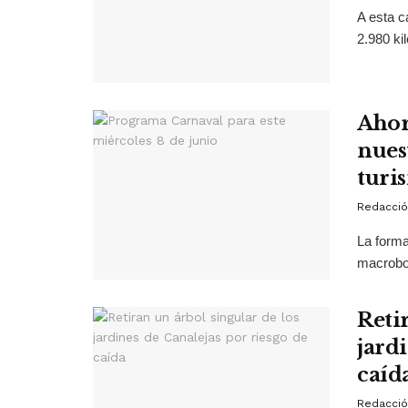
A esta c
2.980 ki
Ahor
nues
turi
Redacció
La forma
macrobot
Reti
jard
caíd
Redacció