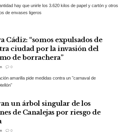
antidad hay que unirle los 3.620 kilos de papel y cartón y otros
los de envases ligeros
a Cádiz: “somos expulsados de
tra ciudad por la invasión del
smo de borrachera”
n
0
ción amarilla pide medidas contra un "carnaval de
ellón"
ran un árbol singular de los
ines de Canalejas por riesgo de
a
n
0