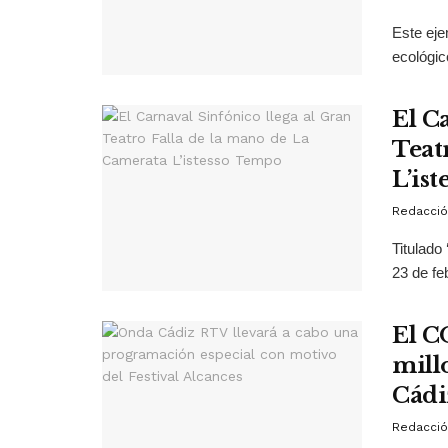
Este eje
ecológic
El C
Teat
L’is
Redacció
Titulado 
23 de feb
El C
mill
Cádi
Redacció